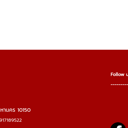
F
---------
มหานคร 10150
917189522