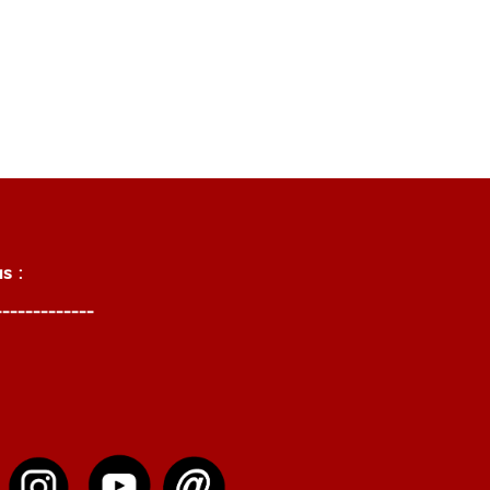
ollow us :
------------