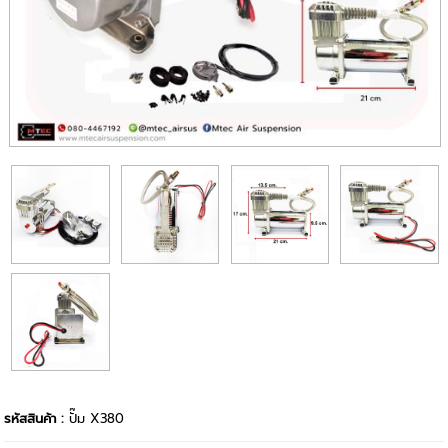
รหัสสินค้า :
ปั๊ม X380