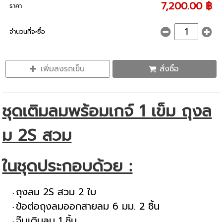
7,200.00 ฿
ราคา
จำนวนที่จะซื้อ
เพิ่มลงรถเข็น
สั่งซื้อ
ชุดเติมลมพร้อมเกจ์ 1 เข็ม ถุงล
ม 2S สวม
ในชุดประกอบด้วย :
ถุงลม 2S สวม 2 ใบ
ข้อต่อถุงลมออกสายลม 6 มม. 2 ชิ้น
จุ๊บเติมลม 1 ชิ้น