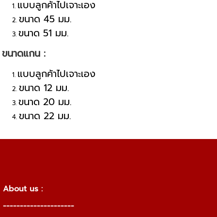
แบบลูกค้าไปเจาะเอง
ขนาด 45 มม.
ขนาด 51 มม.
ขนาดแกน :
แบบลูกค้าไปเจาะเอง
ขนาด 12 มม.
ขนาด 20 มม.
ขนาด 22 มม.
About us :
---------------------